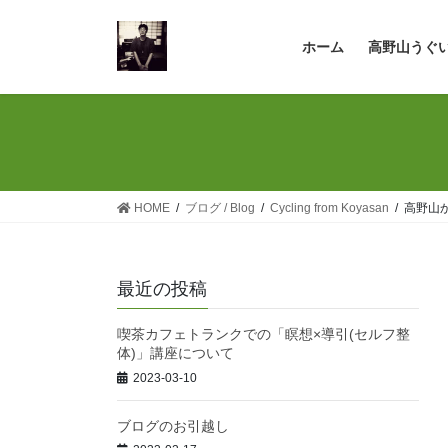
コ
ナ
ン
ビ
ホーム
高野山うぐ
テ
ゲ
ン
ー
ツ
シ
へ
ョ
ス
ン
キ
に
ッ
移
HOME
ブログ / Blog
Cycling from Koyasan
高野山
プ
動
最近の投稿
喫茶カフェトランクでの「瞑想×導引(セルフ整
体)」講座について
2023-03-10
ブログのお引越し