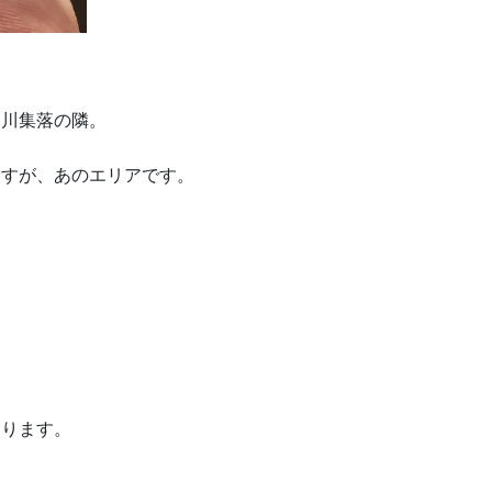
細川集落の隣。
ますが、あのエリアです。
あります。
。