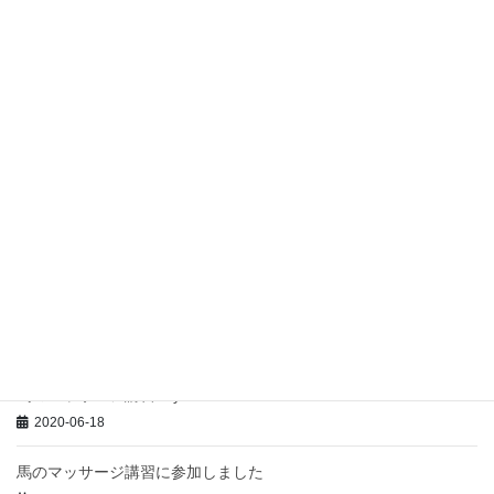
林）」をチャリで行く！
2020-10-11
高野山から林道を通って、「やきもち」で有名な花坂
へ
2020-10-07
犬の出張施術行ってきました
2020-09-25
馬のマッサージ講習 day3
2020-06-19
馬のマッサージ講習day2
2020-06-18
馬のマッサージ講習に参加しました