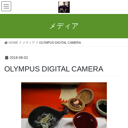
コ
ナ
ン
ビ
テ
ゲ
ン
ー
メディア
ツ
シ
へ
ョ
ス
ン
HOME
メディア
OLYMPUS DIGITAL CAMERA
キ
に
ッ
移
プ
動
2018-08-02
OLYMPUS DIGITAL CAMERA