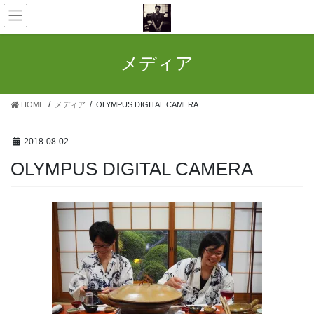
コ
ナ
ン
ビ
テ
ゲ
ン
ー
メディア
ツ
シ
へ
ョ
ス
ン
HOME
メディア
OLYMPUS DIGITAL CAMERA
キ
に
ッ
移
プ
動
2018-08-02
OLYMPUS DIGITAL CAMERA