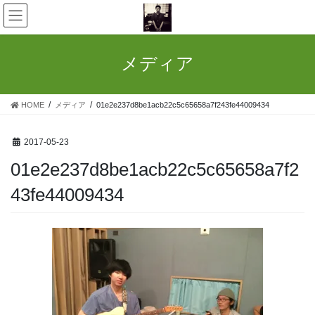
コ
ナ
ン
ビ
テ
ゲ
ン
ー
メディア
ツ
シ
へ
ョ
ス
ン
HOME
メディア
01e2e237d8be1acb22c5c65658a7f243fe44009434
キ
に
ッ
移
プ
動
2017-05-23
01e2e237d8be1acb22c5c65658a7f2
43fe44009434