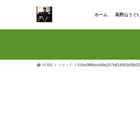
コ
ナ
ン
ビ
ホーム
高野山うぐ
テ
ゲ
ン
ー
ツ
シ
へ
ョ
ス
ン
キ
に
ッ
移
HOME
メディア
016e0f88ec4d9e207b8160f1b09b5
プ
動