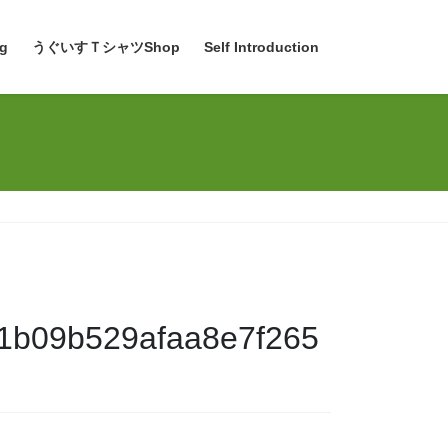
g
うぐいすＴシャツShop
Self Introduction
1b09b529afaa8e7f265